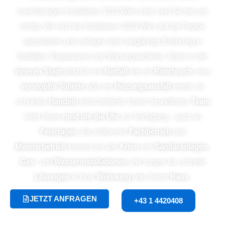
zuverlässigen Installateur 1010 Wien sind, sind Sie bei uns
richtig. Wir sind als Installateur 1010 Wien auf die Region
spezialisiert und verfügen über langjährige Erfahrung in
Notfällen, Reparaturen und Wartungsarbeiten. Wenn in der
Inneren Stadt
plötzlich ein
Notfall
wie ein
Rohrbruch
, eine
verstopfte Toilette
oder ein
Heizungsausfall
eintritt, ist
schnelles
Handeln
entscheidend. Unser freundliches
Team
steht Ihnen
rund um die Uhr
zur Verfügung – auch an
Feiertagen
. Als erfahrener
Fachbetrieb
und
Meisterbetrieb
kennen wir alle
Arten
von
Sanitäranlagen
,
Gas
– und
Wasserinstallationen
und sorgen für schnelle
Lösungen
in Ihrer
Wohnung
oder Ihrem
Haus
.
JETZT ANFRAGEN
+43 1 4420408