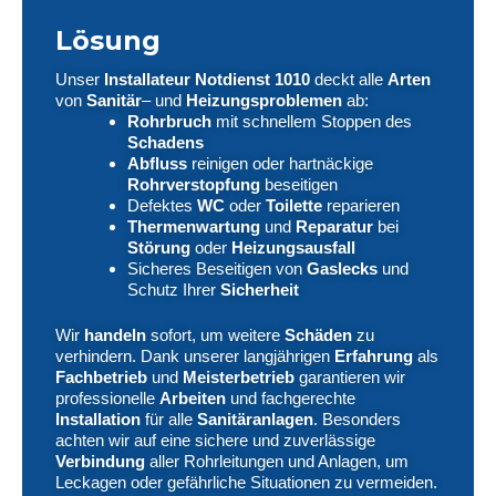
Lösung
Unser
Installateur Notdienst 1010
deckt alle
Arten
von
Sanitär
– und
Heizungsproblemen
ab:
Rohrbruch
mit schnellem Stoppen des
Schadens
Abfluss
reinigen oder hartnäckige
Rohrverstopfung
beseitigen
Defektes
WC
oder
Toilette
reparieren
Thermenwartung
und
Reparatur
bei
Störung
oder
Heizungsausfall
Sicheres Beseitigen von
Gaslecks
und
Schutz Ihrer
Sicherheit
Wir
handeln
sofort, um weitere
Schäden
zu
verhindern. Dank unserer langjährigen
Erfahrung
als
Fachbetrieb
und
Meisterbetrieb
garantieren wir
professionelle
Arbeiten
und fachgerechte
Installation
für alle
Sanitäranlagen
. Besonders
achten wir auf eine sichere und zuverlässige
Verbindung
aller Rohrleitungen und Anlagen, um
Leckagen oder gefährliche Situationen zu vermeiden.