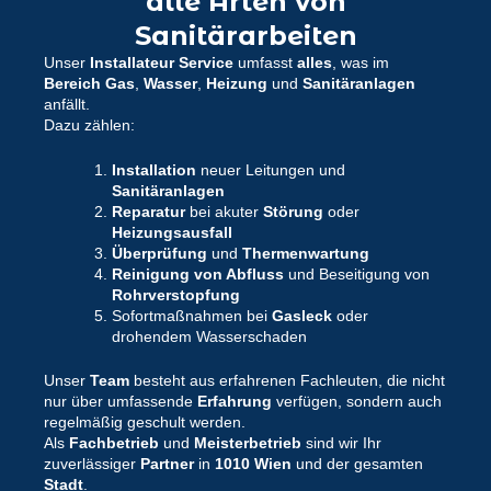
alle Arten von
Sanitärarbeiten
Unser
Installateur Service
umfasst
alles
, was im
Bereich
Gas
,
Wasser
,
Heizung
und
Sanitäranlagen
anfällt.
Dazu zählen:
Installation
neuer Leitungen und
Sanitäranlagen
Reparatur
bei akuter
Störung
oder
Heizungsausfall
Überprüfung
und
Thermenwartung
Reinigung von Abfluss
und Beseitigung von
Rohrverstopfung
Sofortmaßnahmen bei
Gasleck
oder
drohendem Wasserschaden
Unser
Team
besteht aus erfahrenen Fachleuten, die nicht
nur über umfassende
Erfahrung
verfügen, sondern auch
regelmäßig geschult werden.
Als
Fachbetrieb
und
Meisterbetrieb
sind wir Ihr
zuverlässiger
Partner
in
1010 Wien
und der gesamten
Stadt
.