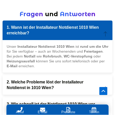
Fragen
und
Antworten
1. Wann ist der Installateur Notdienst 1010 Wien
erreichbar?
Unser
Installateur Notdienst 1010 Wien
ist
rund um die Uhr
für Sie verfügbar – auch an Wochenenden und
Feiertagen
.
Bei jedem
Notfall
wie
Rohrbruch
,
WC-Verstopfung
oder
Heizungsausfall
können Sie uns sofort telefonisch oder per
E-Mail
erreichen.
2. Welche Probleme löst der Installateur
Notdienst in 1010 Wien?
Scroll
to
3. Wie schnell ist der Notdienst 1010 Wien vor
Top
Ort?
Anruf
E-Mail
Preisliste
Termin