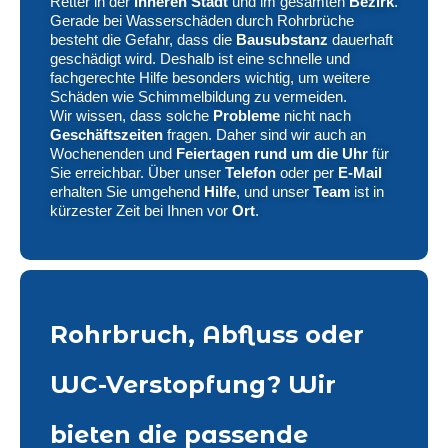
Retter in der
Inneren Stadt
und im gesamten
Bezirk
.
Gerade bei Wasserschäden durch Rohrbrüche
besteht die Gefahr, dass die
Bausubstanz
dauerhaft
geschädigt wird. Deshalb ist eine schnelle und
fachgerechte Hilfe besonders wichtig, um weitere
Schäden wie Schimmelbildung zu vermeiden.
Wir wissen, dass solche
Probleme
nicht nach
Geschäftszeiten
fragen. Daher sind wir auch an
Wochenenden und
Feiertagen rund um die Uhr
für
Sie erreichbar. Über unser
Telefon
oder per
E-Mail
erhalten Sie umgehend
Hilfe
, und unser
Team
ist in
kürzester Zeit bei Ihnen vor
Ort
.
Rohrbruch, Abfluss oder
WC-Verstopfung? Wir
bieten die passende