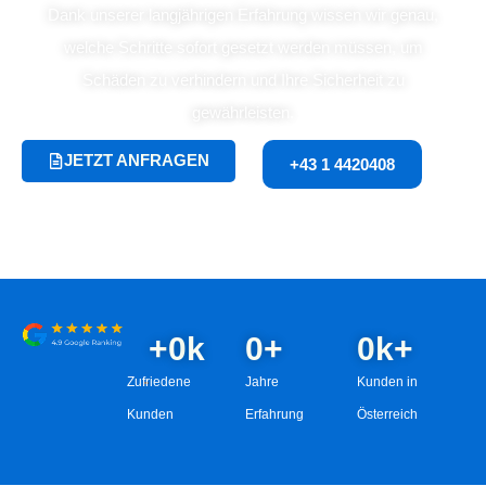
Dank unserer langjährigen Erfahrung wissen wir genau,
welche Schritte sofort gesetzt werden müssen, um
Schäden zu verhindern und Ihre Sicherheit zu
gewährleisten.
JETZT ANFRAGEN
+43 1 4420408
+
0
k
0
+
0
k+
Zufriedene
Jahre
Kunden in
Kunden
Erfahrung
Österreich