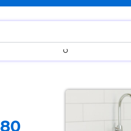
r
180