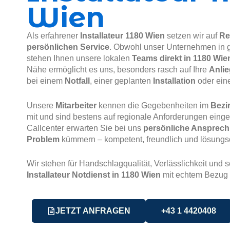
Wien
Als erfahrener
Installateur 1180 Wien
setzen wir auf
Re
persönlichen Service
. Obwohl unser Unternehmen in ga
stehen Ihnen unsere lokalen
Teams direkt in 1180 Wie
Nähe ermöglicht es uns, besonders rasch auf Ihre
Anli
bei einem
Notfall
, einer geplanten
Installation
oder ein
Unsere
Mitarbeiter
kennen die Gegebenheiten im
Bezi
mit und sind bestens auf regionale Anforderungen einges
Callcenter erwarten Sie bei uns
persönliche Ansprech
Problem
kümmern – kompetent, freundlich und lösungsor
Wir stehen für Handschlagqualität, Verlässlichkeit und s
Installateur Notdienst in 1180 Wien
mit echtem Bezug
JETZT ANFRAGEN
+43 1 4420408