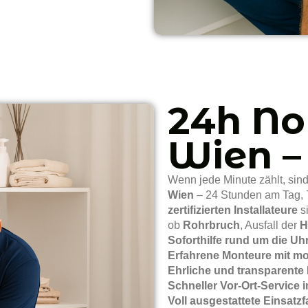
24h Not
Wien –
Wenn jede Minute zählt, sind 
Wien
– 24 Stunden am Tag, 
zertifizierten Installateure
s
ob
Rohrbruch
, Ausfall der
H
Soforthilfe rund um die Uh
Erfahrene Monteure mit 
Ehrliche und transparente 
Schneller Vor-Ort-Service
Voll ausgestattete Einsatzf