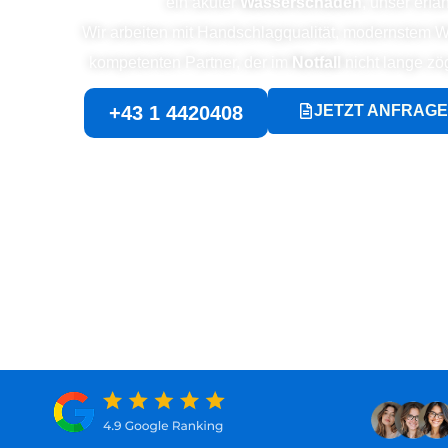
ein akuter
Wasserschaden
, unser erf
Wir arbeiten mit Handschlagqualität, modernstem 
kompetenten Partner, der im
Notfall
nicht lange zög
+43 1 4420408
JETZT ANFRAG