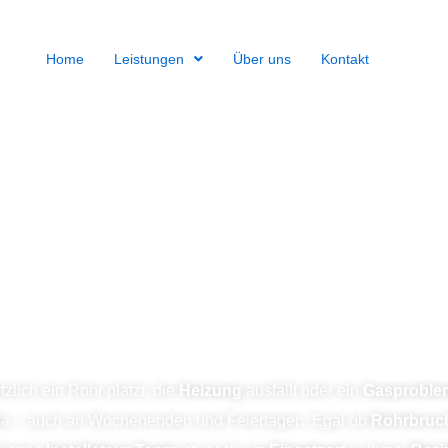
Home
Leistungen
Über uns
Kontakt
nst 1180 Wien – Soforthil
Heizung
tzlich ein Rohr platzt, die
Heizung
ausfällt oder ein
Gasproble
e da – auch an Wochenenden und Feiertagen. Egal ob
Rohrbruc