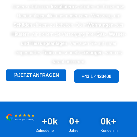
Unsere erfahrenen
Installateure
arbeiten mit Know-how,
Handschlagqualität und modernstem Werkzeug, um
Schäden
effizient zu beheben. Ob in
Wohnungen
oder
Häusern
, wir sichern die Versorgung Ihrer
Gas-, Wasser-
und Heizungsanlagen
. Vertrauen Sie auf unser
eingespieltes
Team
und schnelle
Lösungen
, wenn es
darauf ankommt.
JETZT ANFRAGEN
+43 1 4420408
+
0
k
0
+
0
k+
Zufriedene
Jahre
Kunden in